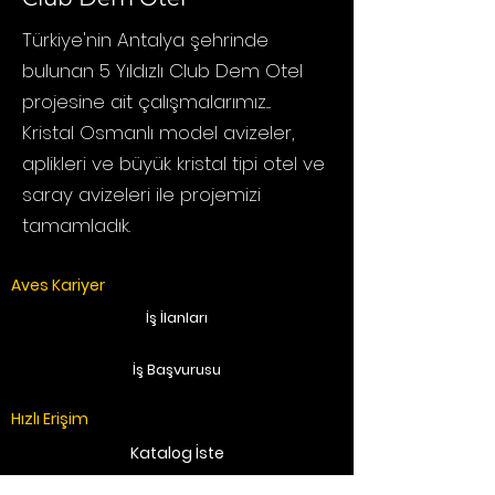
Türkiye'nin Antalya şehrinde
bulunan 5 Yıldızlı Club Dem Otel
projesine ait çalışmalarımız....
Kristal Osmanlı model avizeler,
aplikleri ve büyük kristal tipi otel ve
saray avizeleri ile projemizi
tamamladık.
Aves Kariyer
İş İlanları
İş Başvurusu
Hızlı Erişim
Katalog İste