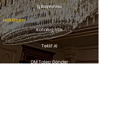
İş Başvurusu
Hızlı Erişim
Katalog İste
Teklif Al
DM Talep Gönder
Aves Aydınlatma Sanayi Ticaret Limited
Şirketi
info@avesaydinlatma.com
Menü
Bayi Başvuru Formu